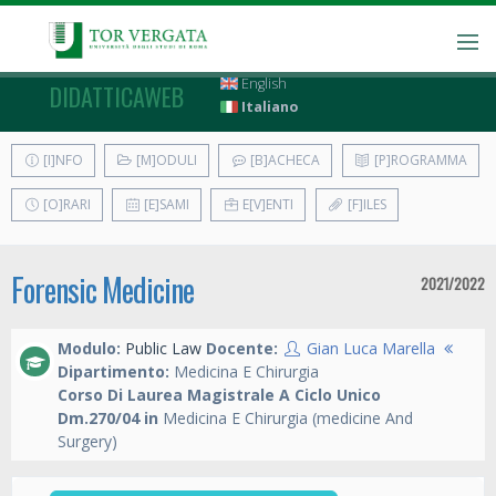
English
DIDATTICAWEB
Italiano
[I]NFO
[M]ODULI
[B]ACHECA
[P]ROGRAMMA
[O]RARI
[E]SAMI
E[V]ENTI
[F]ILES
Forensic Medicine
2021/2022
Modulo:
Public Law
Docente:
Gian Luca Marella
Dipartimento:
Medicina E Chirurgia
Corso Di Laurea Magistrale A Ciclo Unico
Dm.270/04 in
Medicina E Chirurgia (medicine And
Surgery)