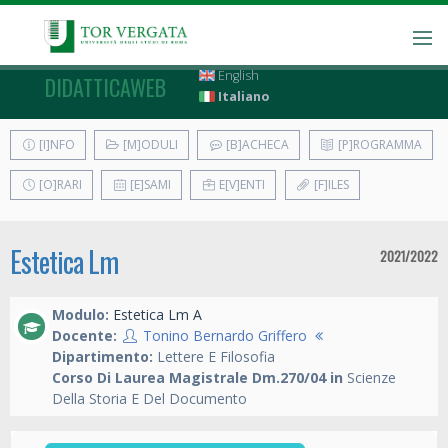
English
DIDATTICAWEB
Italiano
[I]NFO
[M]ODULI
[B]ACHECA
[P]ROGRAMMA
[O]RARI
[E]SAMI
E[V]ENTI
[F]ILES
Estetica Lm
2021/2022
Modulo:
Estetica Lm A
Docente:
Tonino Bernardo Griffero
Dipartimento:
Lettere E Filosofia
Corso Di Laurea Magistrale Dm.270/04 in
Scienze
Della Storia E Del Documento