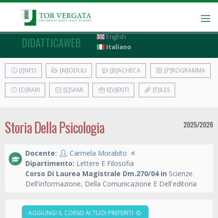
English
DIDATTICAWEB
Italiano
[I]NFO
[M]ODULI
[B]ACHECA
[P]ROGRAMMA
[O]RARI
[E]SAMI
E[V]ENTI
[F]ILES
Storia Della Psicologia
2025/2026
Docente:
Carmela Morabito
Dipartimento:
Lettere E Filosofia
Corso Di Laurea Magistrale Dm.270/04 in
Scienze
Dell'informazione, Della Comunicazione E Dell'editoria
AGGIUNGI IL CORSO AI TUOI PREFERITI