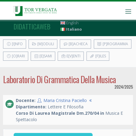
English
DIDATTICAWEB
Italiano
[I]NFO
[M]ODULI
[B]ACHECA
[P]ROGRAMMA
[O]RARI
[E]SAMI
E[V]ENTI
[F]ILES
Laboratorio Di Grammatica Della Musica
2024/2025
Docente:
Maria Cristina Paciello
Dipartimento:
Lettere E Filosofia
Corso Di Laurea Magistrale Dm.270/04 in
Musica E
Spettacolo