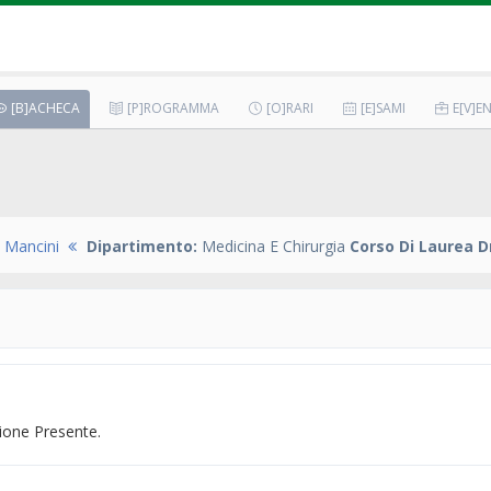
[B]ACHECA
[P]ROGRAMMA
[O]RARI
[E]SAMI
E[V]EN
 Mancini
Dipartimento:
Medicina E Chirurgia
Corso Di Laurea D
one Presente.