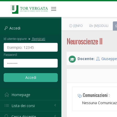
[I]NFO
[M]ODULI
Accedi
Neuroscienze II
Id utente oppure
Registrati
Password:
Docente:
Giuseppe
Comunicazioni :
Homepage
Nessuna Comunicazi
Lista dei corsi
Cerca docente