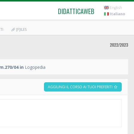
English
DIDATTICAWEB
Italiano
TI
[F]ILES
2022/2023
m.270/04 in
Logopedia
AGGIUNGI IL CORSO AI TUOI PREFERITI