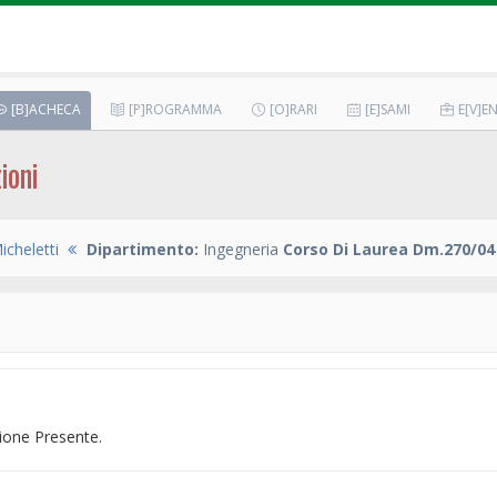
[B]ACHECA
[P]ROGRAMMA
[O]RARI
[E]SAMI
E[V]EN
ioni
cheletti
Dipartimento:
Ingegneria
Corso Di Laurea Dm.270/04
one Presente.