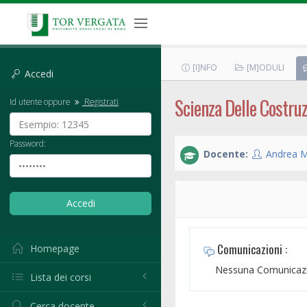
[I]NFO
[M]ODULI
Accedi
Scienza Delle Costruz
Id utente oppure
Registrati
Password:
Docente:
Andrea Mi
Comunicazioni :
Homepage
Nessuna Comunicazi
Lista dei corsi
Cerca docente