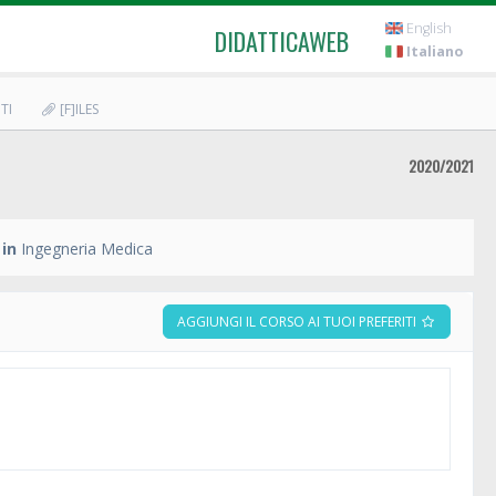
English
DIDATTICAWEB
Italiano
TI
[F]ILES
2020/2021
 in
Ingegneria Medica
AGGIUNGI IL CORSO AI TUOI PREFERITI