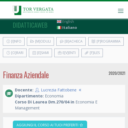
English
DIDATTICAWEB
Italiano
[I]NFO
[M]ODULI
[B]ACHECA
[P]ROGRAMMA
[O]RARI
[E]SAMI
E[V]ENTI
[F]ILES
Finanza Aziendale
2020/2021
Docente:
Lucrezia Fattobene
Dipartimento:
Economia
Corso Di Laurea Dm.270/04 in
Economia E
Management
AGGIUNGI IL CORSO AI TUOI PREFERITI