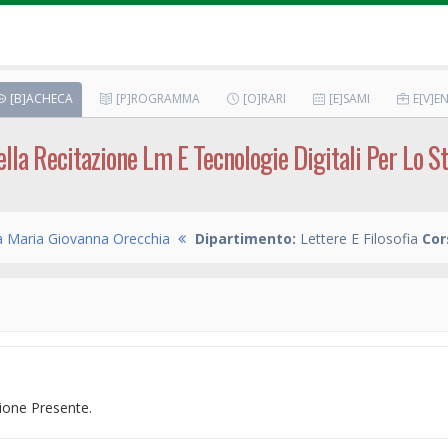
[B]ACHECA
[P]ROGRAMMA
[O]RARI
[E]SAMI
E[V]EN
Della Recitazione Lm E Tecnologie Digitali Per Lo 
a Maria Giovanna Orecchia
Dipartimento:
Lettere E Filosofia
Cor
one Presente.