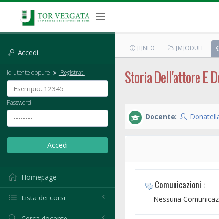
[I]NFO
[M]ODULI
Accedi
Storia Dell'attore E 
Id utente oppure
Registrati
Password:
Docente:
Donatell
Homepage
Comunicazioni :
Lista dei corsi
Nessuna Comunicazi
Cerca docente