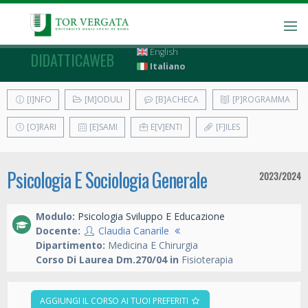
English
DIDATTICAWEB
Italiano
[I]NFO
[M]ODULI
[B]ACHECA
[P]ROGRAMMA
[O]RARI
[E]SAMI
E[V]ENTI
[F]ILES
Psicologia E Sociologia Generale
2023/2024
Modulo:
Psicologia Sviluppo E Educazione
Docente:
Claudia Canarile
Dipartimento:
Medicina E Chirurgia
Corso Di Laurea Dm.270/04 in
Fisioterapia
AGGIUNGI IL CORSO AI TUOI PREFERITI