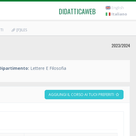
English
DIDATTICAWEB
Italiano
TI
[F]ILES
2023/2024
Dipartimento:
Lettere E Filosofia
AGGIUNGI IL CORSO AI TUOI PREFERITI