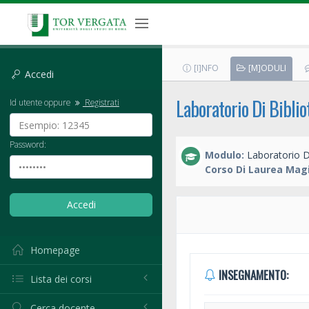
[I]NFO
[M]ODULI
Accedi
Laboratorio Di Bibli
Id utente oppure
Registrati
Password:
Modulo:
Laboratorio D
Corso Di Laurea Magi
Homepage
INSEGNAMENTO:
Lista dei corsi
Cerca docente