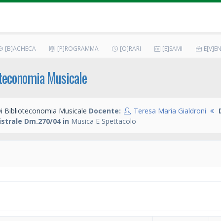
[B]ACHECA
[P]ROGRAMMA
[O]RARI
[E]SAMI
E[V]EN
oteconomia Musicale
i Biblioteconomia Musicale
Docente:
Teresa Maria Gialdroni
strale Dm.270/04 in
Musica E Spettacolo