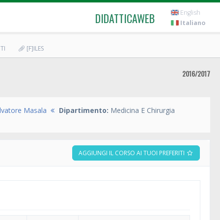
English
DIDATTICAWEB
Italiano
TI
[F]ILES
2016/2017
lvatore Masala
Dipartimento:
Medicina E Chirurgia
AGGIUNGI IL CORSO AI TUOI PREFERITI