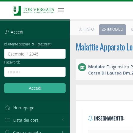
[I]NFO
[M]ODULI
Accedi
Malattie Apparato Lo
Id utente oppure
Registrati
Password:
Modulo:
Diagnostica P
Corso Di Laurea Dm.2
Homepage
INSEGNAMENTO:
Lista dei corsi
Cerca docente