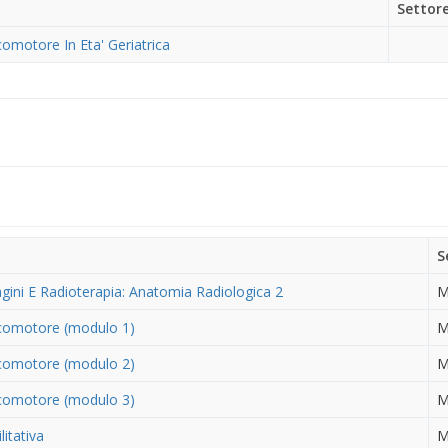
Settor
omotore In Eta' Geriatrica
S
ini E Radioterapia: Anatomia Radiologica 2
M
comotore (modulo 1)
M
comotore (modulo 2)
M
comotore (modulo 3)
M
litativa
M