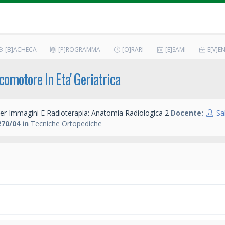
[B]ACHECA
[P]ROGRAMMA
[O]RARI
[E]SAMI
E[V]EN
comotore In Eta' Geriatrica
er Immagini E Radioterapia: Anatomia Radiologica 2
Docente:
Sa
70/04 in
Tecniche Ortopediche