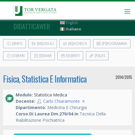
English
DIDATTICAWEB
Italiano
[I]NFO
[M]ODULI
[B]ACHECA
[P]ROGRAMMA
[O]RARI
[E]SAMI
E[V]ENTI
[F]ILES
Fisica, Statistica E Informatica
2014/2015
Modulo:
Statistica Medica
Docente:
Carlo Chiaramonte
Dipartimento:
Medicina E Chirurgia
Corso Di Laurea Dm.270/04 in
Tecnica Della
Riabilitazione Psichiatrica