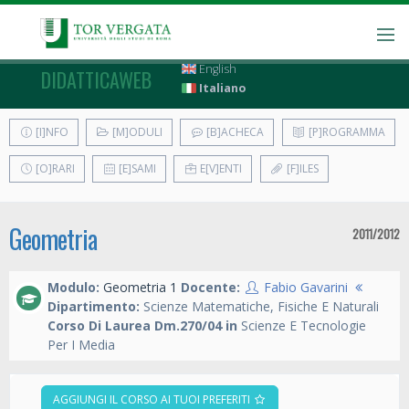
English
DIDATTICAWEB
Italiano
[I]NFO
[M]ODULI
[B]ACHECA
[P]ROGRAMMA
[O]RARI
[E]SAMI
E[V]ENTI
[F]ILES
Geometria
2011/2012
Modulo:
Geometria 1
Docente:
Fabio Gavarini
Dipartimento:
Scienze Matematiche, Fisiche E Naturali
Corso Di Laurea Dm.270/04 in
Scienze E Tecnologie
Per I Media
AGGIUNGI IL CORSO AI TUOI PREFERITI