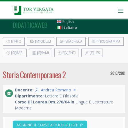
English
DIDATTICAWEB
Italiano
[I]NFO
[M]ODULI
[B]ACHECA
[P]ROGRAMMA
[O]RARI
[E]SAMI
E[V]ENTI
[F]ILES
Storia Contemporanea 2
2010/2011
Docente:
Andrea Romano
Dipartimento:
Lettere E Filosofia
Corso Di Laurea Dm.270/04 in
Lingue E Letterature
Moderne
AGGIUNGI IL CORSO AI TUOI PREFERITI