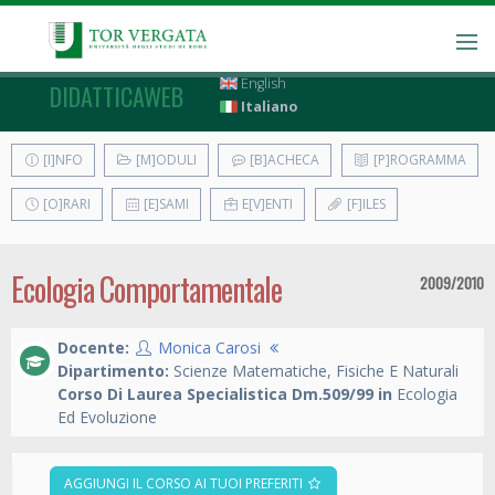
English
DIDATTICAWEB
Italiano
[I]NFO
[M]ODULI
[B]ACHECA
[P]ROGRAMMA
[O]RARI
[E]SAMI
E[V]ENTI
[F]ILES
Ecologia Comportamentale
2009/2010
Docente:
Monica Carosi
Dipartimento:
Scienze Matematiche, Fisiche E Naturali
Corso Di Laurea Specialistica Dm.509/99 in
Ecologia
Ed Evoluzione
AGGIUNGI IL CORSO AI TUOI PREFERITI