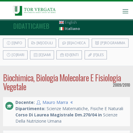
English
DIDATTICAWEB
Italiano
[I]NFO
[M]ODULI
[B]ACHECA
[P]ROGRAMMA
[O]RARI
[E]SAMI
E[V]ENTI
[F]ILES
Biochimica, Biologia Molecolare E Fisiologia
Vegetale
2009/2010
Docente:
Mauro Marra
Dipartimento:
Scienze Matematiche, Fisiche E Naturali
Corso Di Laurea Magistrale Dm.270/04 in
Scienze
Della Nutrizione Umana