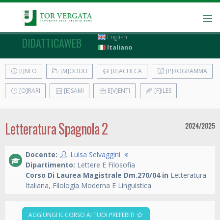
English
DIDATTICAWEB
Italiano
[I]NFO
[M]ODULI
[B]ACHECA
[P]ROGRAMMA
[O]RARI
[E]SAMI
E[V]ENTI
[F]ILES
Letteratura Spagnola 2
2024/2025
Docente:
Luisa Selvaggini
Dipartimento:
Lettere E Filosofia
Corso Di Laurea Magistrale Dm.270/04 in
Letteratura
Italiana, Filologia Moderna E Linguistica
AGGIUNGI IL CORSO AI TUOI PREFERITI