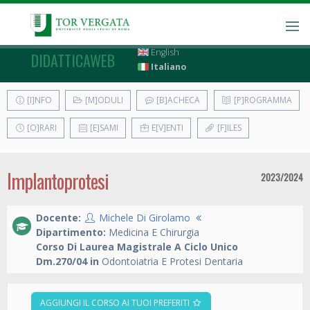
English
DIDATTICAWEB
Italiano
[I]NFO
[M]ODULI
[B]ACHECA
[P]ROGRAMMA
[O]RARI
[E]SAMI
E[V]ENTI
[F]ILES
Implantoprotesi
2023/2024
Docente:
Michele Di Girolamo
Dipartimento:
Medicina E Chirurgia
Corso Di Laurea Magistrale A Ciclo Unico
Dm.270/04 in
Odontoiatria E Protesi Dentaria
AGGIUNGI IL CORSO AI TUOI PREFERITI