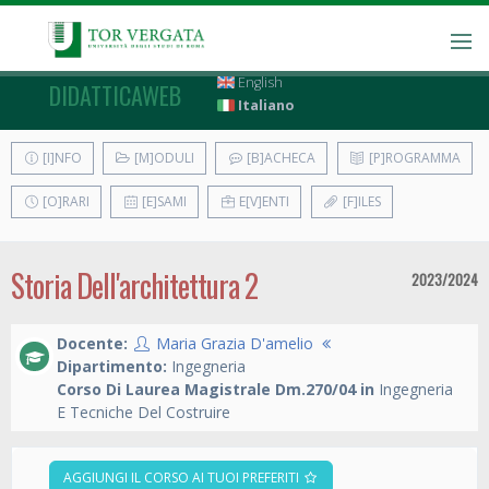
English
DIDATTICAWEB
Italiano
[I]NFO
[M]ODULI
[B]ACHECA
[P]ROGRAMMA
[O]RARI
[E]SAMI
E[V]ENTI
[F]ILES
Storia Dell'architettura 2
2023/2024
Docente:
Maria Grazia D'amelio
Dipartimento:
Ingegneria
Corso Di Laurea Magistrale Dm.270/04 in
Ingegneria
E Tecniche Del Costruire
AGGIUNGI IL CORSO AI TUOI PREFERITI