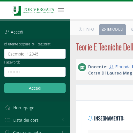
[I]NFO
[M]ODULI
Accedi
Teorie E Tecniche Del
Id utente oppure
Registrati
Password:
Docente:
Florinda 
Corso Di Laurea Magi
Homepage
INSEGNAMENTO:
Lista dei corsi
Cerca docente