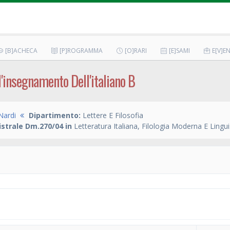
[B]ACHECA
[P]ROGRAMMA
[O]RARI
[E]SAMI
E[V]EN
l'insegnamento Dell'italiano B
Nardi
Dipartimento:
Lettere E Filosofia
strale Dm.270/04 in
Letteratura Italiana, Filologia Moderna E Lingui