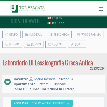
English
DIDATTICAWEB
Italiano
[I]NFO
[M]ODULI
[B]ACHECA
[P]ROGRAMMA
[O]RARI
[E]SAMI
E[V]ENTI
[F]ILES
Laboratorio Di Lessicografia Greca Antica
2023/2024
Docente:
Maria Rosaria Falivene
Dipartimento:
Lettere E Filosofia
Corso Di Laurea Dm.270/04 in
Lettere
AGGIUNGI IL CORSO AI TUOI PREFERITI