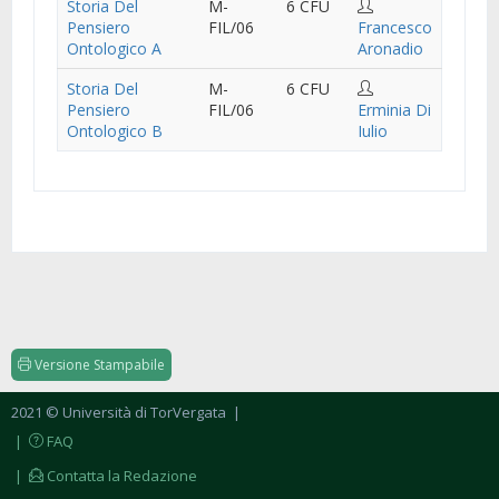
Storia Del
M-
6 CFU
Pensiero
FIL/06
Francesco
Ontologico A
Aronadio
Storia Del
M-
6 CFU
Pensiero
FIL/06
Erminia Di
Ontologico B
Iulio
Versione Stampabile
2021 © Università di TorVergata
|
|
FAQ
|
Contatta la Redazione