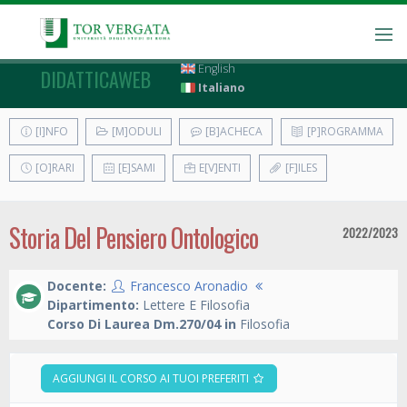
English
DIDATTICAWEB
Italiano
[I]NFO
[M]ODULI
[B]ACHECA
[P]ROGRAMMA
[O]RARI
[E]SAMI
E[V]ENTI
[F]ILES
Storia Del Pensiero Ontologico
2022/2023
Docente:
Francesco Aronadio
Dipartimento:
Lettere E Filosofia
Corso Di Laurea Dm.270/04 in
Filosofia
AGGIUNGI IL CORSO AI TUOI PREFERITI