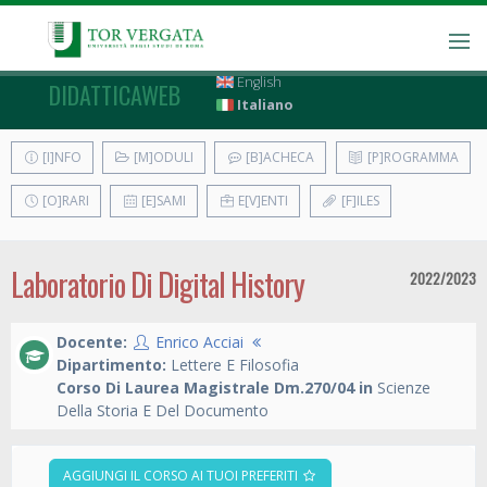
English
DIDATTICAWEB
Italiano
[I]NFO
[M]ODULI
[B]ACHECA
[P]ROGRAMMA
[O]RARI
[E]SAMI
E[V]ENTI
[F]ILES
Laboratorio Di Digital History
2022/2023
Docente:
Enrico Acciai
Dipartimento:
Lettere E Filosofia
Corso Di Laurea Magistrale Dm.270/04 in
Scienze
Della Storia E Del Documento
AGGIUNGI IL CORSO AI TUOI PREFERITI