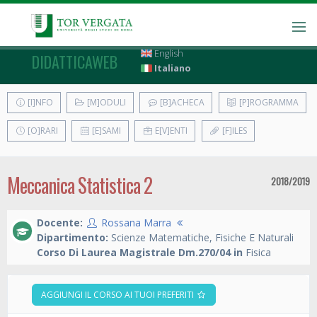
English
DIDATTICAWEB
Italiano
[I]NFO
[M]ODULI
[B]ACHECA
[P]ROGRAMMA
[O]RARI
[E]SAMI
E[V]ENTI
[F]ILES
Meccanica Statistica 2
2018/2019
Docente:
Rossana Marra
Dipartimento:
Scienze Matematiche, Fisiche E Naturali
Corso Di Laurea Magistrale Dm.270/04 in
Fisica
AGGIUNGI IL CORSO AI TUOI PREFERITI