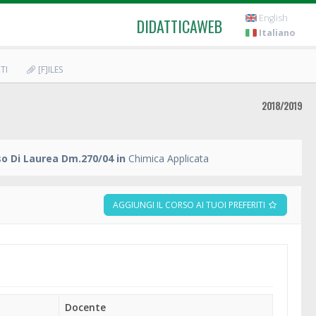
English
DIDATTICAWEB
Italiano
TI
[F]ILES
2018/2019
o Di Laurea Dm.270/04 in
Chimica Applicata
AGGIUNGI IL CORSO AI TUOI PREFERITI
Docente