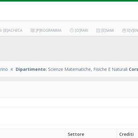
[B]ACHECA
[P]ROGRAMMA
[O]RARI
[E]SAMI
E[V]EN
prino
Dipartimento:
Scienze Matematiche, Fisiche E Naturali
Cors
Settore
Crediti