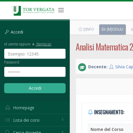
[I]NFO
[M]ODULI
Accedi
Analisi Matematica 2
Id utente oppure
Registrati
Password:
Docente:
Silvia Ca
Homepage
INSEGNAMENTO:
Lista dei corsi
Nome del Corso
Cerca docente