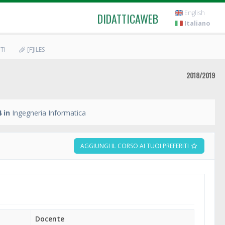
English
DIDATTICAWEB
Italiano
TI
[F]ILES
2018/2019
 in
Ingegneria Informatica
AGGIUNGI IL CORSO AI TUOI PREFERITI
Docente