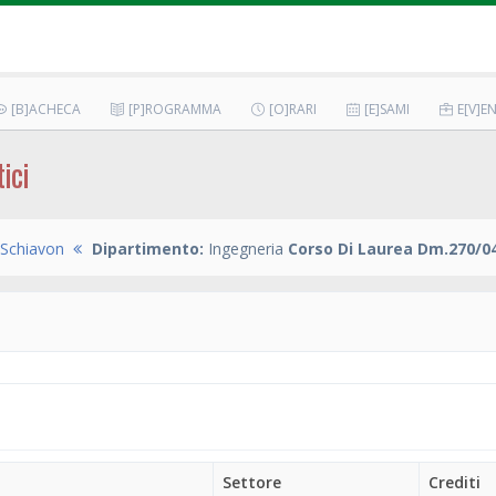
[B]ACHECA
[P]ROGRAMMA
[O]RARI
[E]SAMI
E[V]EN
ici
 Schiavon
Dipartimento:
Ingegneria
Corso Di Laurea Dm.270/04
Settore
Crediti