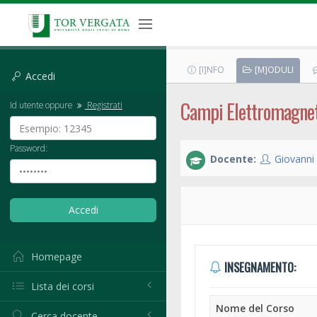
[I]NFO
[M]ODULI
Accedi
Campi Elettromagnet
Id utente oppure
Registrati
Password:
Docente:
Giovanni
Homepage
INSEGNAMENTO:
Lista dei corsi
Nome del Corso
Cerca docente