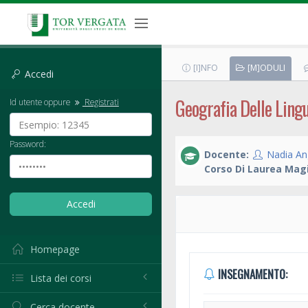
[I]NFO
[M]ODULI
Accedi
Geografia Delle Lin
Id utente oppure
Registrati
Password:
Docente:
Nadia An
Corso Di Laurea Magi
Homepage
INSEGNAMENTO:
Lista dei corsi
Cerca docente