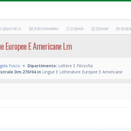
[B]ACHECA
[P]ROGRAMMA
[O]RARI
[E]SAMI
E[V]EN
gue Europee E Americane Lm
gela Fusco
Dipartimento:
Lettere E Filosofia
strale Dm.270/04 in
Lingue E Letterature Europee E Americane