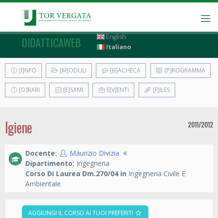
English
DIDATTICAWEB
Italiano
[I]NFO
[M]ODULI
[B]ACHECA
[P]ROGRAMMA
[O]RARI
[E]SAMI
E[V]ENTI
[F]ILES
Igiene
2011/2012
Docente:
Maurizio Divizia
Dipartimento:
Ingegneria
Corso Di Laurea Dm.270/04 in
Ingegneria Civile E
Ambientale
AGGIUNGI IL CORSO AI TUOI PREFERITI