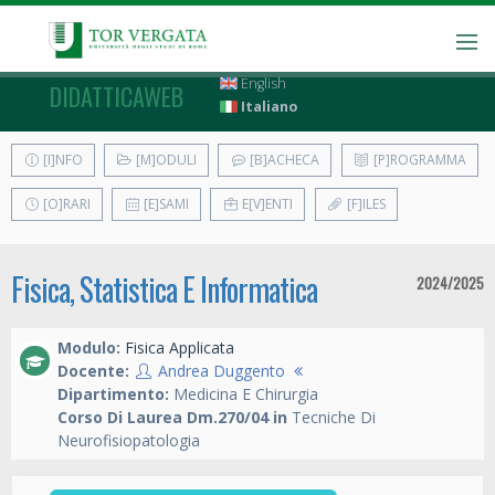
English
DIDATTICAWEB
Italiano
[I]NFO
[M]ODULI
[B]ACHECA
[P]ROGRAMMA
[O]RARI
[E]SAMI
E[V]ENTI
[F]ILES
Fisica, Statistica E Informatica
2024/2025
Modulo:
Fisica Applicata
Docente:
Andrea Duggento
Dipartimento:
Medicina E Chirurgia
Corso Di Laurea Dm.270/04 in
Tecniche Di
Neurofisiopatologia