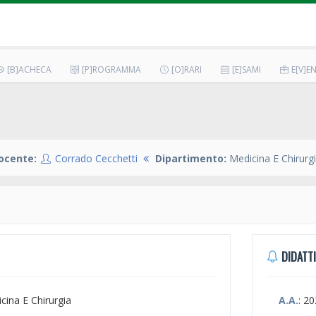
[B]ACHECA
[P]ROGRAMMA
[O]RARI
[E]SAMI
E[V]EN
ocente:
Corrado Cecchetti
Dipartimento:
Medicina E Chirurg
DIDATTI
icina E Chirurgia
A.A.
: 2