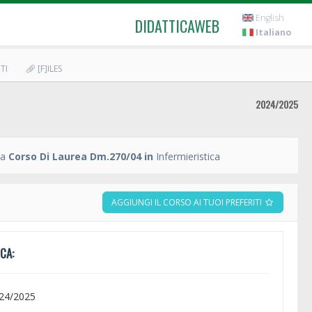
English
DIDATTICAWEB
Italiano
TI
[F]ILES
2024/2025
ia
Corso Di Laurea Dm.270/04 in
Infermieristica
AGGIUNGI IL CORSO AI TUOI PREFERITI
CA:
024/2025