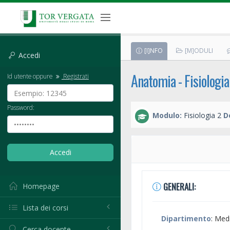
[I]NFO
[M]ODULI
Accedi
Anatomia - Fisiologia
Id utente oppure
Registrati
Password:
Modulo:
Fisiologia 2
D
GENERALI:
Homepage
Lista dei corsi
Dipartimento
: Med
Cerca docente