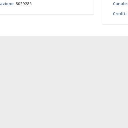
zazione
: 8059286
Canale
Crediti
: