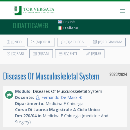
English
DIDATTICAWEB
Italiano
[I]NFO
[M]ODULI
[B]ACHECA
[P]ROGRAMMA
[O]RARI
[E]SAMI
E[V]ENTI
[F]ILES
Diseases Of Musculoskeletal System
2023/2024
Modulo:
Diseases Of Musculoskeletal System
Docente:
Fernando De Maio
Dipartimento:
Medicina E Chirurgia
Corso Di Laurea Magistrale A Ciclo Unico
Dm.270/04 in
Medicina E Chirurgia (medicine And
Surgery)