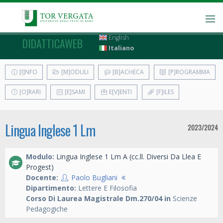
English
DIDATTICAWEB
Italiano
[I]NFO
[M]ODULI
[B]ACHECA
[P]ROGRAMMA
[O]RARI
[E]SAMI
E[V]ENTI
[F]ILES
Lingua Inglese 1 Lm
2023/2024
Modulo:
Lingua Inglese 1 Lm A (cc.ll. Diversi Da Llea E
Progest)
Docente:
Paolo Bugliani
Dipartimento:
Lettere E Filosofia
Corso Di Laurea Magistrale Dm.270/04 in
Scienze
Pedagogiche