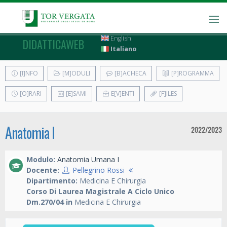
English
DIDATTICAWEB
Italiano
[I]NFO
[M]ODULI
[B]ACHECA
[P]ROGRAMMA
[O]RARI
[E]SAMI
E[V]ENTI
[F]ILES
Anatomia I
2022/2023
Modulo:
Anatomia Umana I
Docente:
Pellegrino Rossi
Dipartimento:
Medicina E Chirurgia
Corso Di Laurea Magistrale A Ciclo Unico
Dm.270/04 in
Medicina E Chirurgia