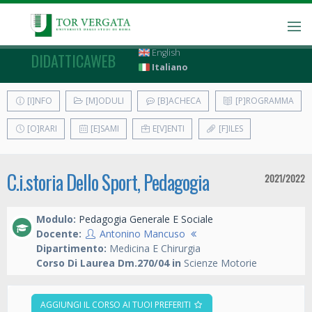
English
DIDATTICAWEB
Italiano
[I]NFO
[M]ODULI
[B]ACHECA
[P]ROGRAMMA
[O]RARI
[E]SAMI
E[V]ENTI
[F]ILES
C.i.storia Dello Sport, Pedagogia
2021/2022
Modulo:
Pedagogia Generale E Sociale
Docente:
Antonino Mancuso
Dipartimento:
Medicina E Chirurgia
Corso Di Laurea Dm.270/04 in
Scienze Motorie
AGGIUNGI IL CORSO AI TUOI PREFERITI