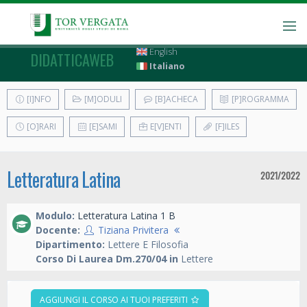
English
DIDATTICAWEB
Italiano
[I]NFO
[M]ODULI
[B]ACHECA
[P]ROGRAMMA
[O]RARI
[E]SAMI
E[V]ENTI
[F]ILES
Letteratura Latina
2021/2022
Modulo:
Letteratura Latina 1 B
Docente:
Tiziana Privitera
Dipartimento:
Lettere E Filosofia
Corso Di Laurea Dm.270/04 in
Lettere
AGGIUNGI IL CORSO AI TUOI PREFERITI