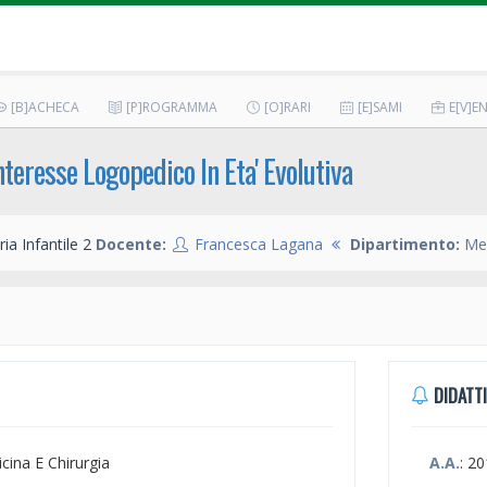
[B]ACHECA
[P]ROGRAMMA
[O]RARI
[E]SAMI
E[V]EN
teresse Logopedico In Eta' Evolutiva
ia Infantile 2
Docente:
Francesca Lagana
Dipartimento:
Med
DIDATTI
icina E Chirurgia
A.A.
: 2