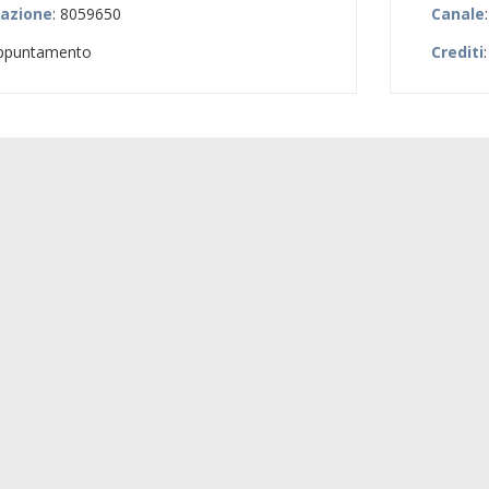
zazione
: 8059650
Canale
appuntamento
Crediti
: