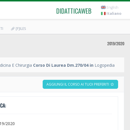
English
DIDATTICAWEB
Italiano
TI
[F]ILES
2019/2020
icina E Chirurgia
Corso Di Laurea Dm.270/04 in
Logopedia
AGGIUNGI IL CORSO AI TUOI PREFERITI
CA:
019/2020