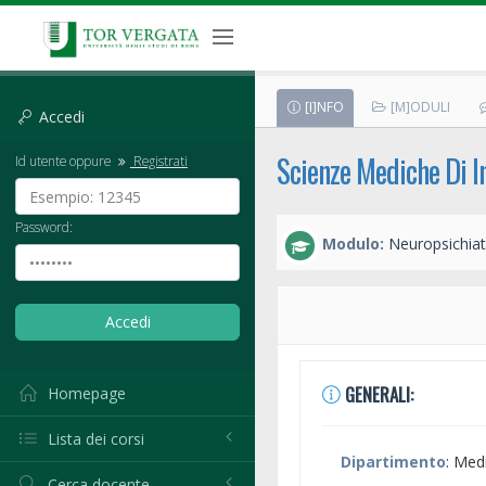
[I]NFO
[M]ODULI
Accedi
Scienze Mediche Di In
Id utente oppure
Registrati
Password:
Modulo:
Neuropsichiatr
GENERALI:
Homepage
Lista dei corsi
Dipartimento
: Med
Cerca docente