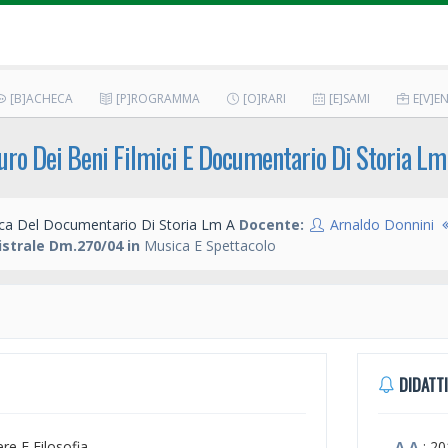
[B]ACHECA
[P]ROGRAMMA
[O]RARI
[E]SAMI
E[V]EN
uro Dei Beni Filmici E Documentario Di Storia Lm
ica Del Documentario Di Storia Lm A
Docente:
Arnaldo Donnini
strale Dm.270/04 in
Musica E Spettacolo
DIDATTI
ere E Filosofia
A.A.
: 2