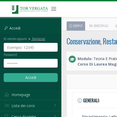
[I]NFO
[M]ODULI
Accedi
Conservazione, Resta
Id utente oppure
Registrati
Password:
Modulo:
Teoria E Prat
Corso Di Laurea Magi
Homepage
GENERALI:
Lista dei corsi
Cerca docente
Dipartimento
: Lett