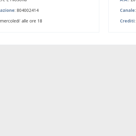
zazione
: 804002414
Canale
 i mercoledi' alle ore 18
Crediti
: