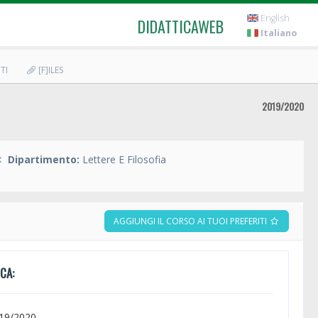
English
DIDATTICAWEB
Italiano
TI
[F]ILES
2019/2020
Dipartimento:
Lettere E Filosofia
AGGIUNGI IL CORSO AI TUOI PREFERITI
CA:
019/2020