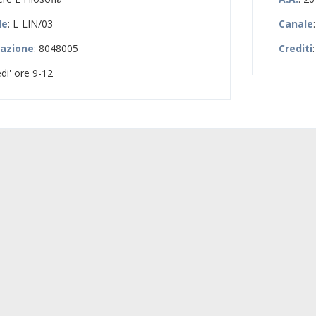
le
: L-LIN/03
Canale
zazione
: 8048005
Crediti
:
di' ore 9-12