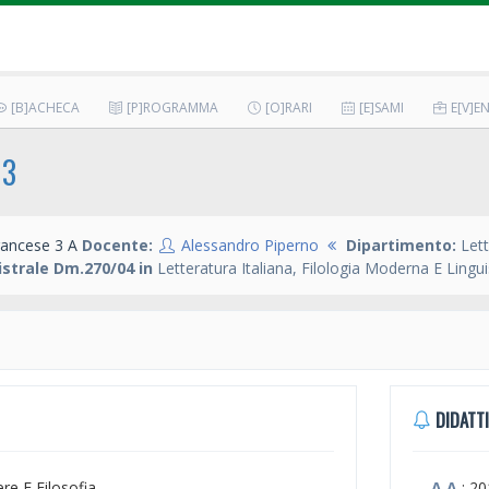
[B]ACHECA
[P]ROGRAMMA
[O]RARI
[E]SAMI
E[V]EN
 3
rancese 3 A
Docente:
Alessandro Piperno
Dipartimento:
Lett
strale Dm.270/04 in
Letteratura Italiana, Filologia Moderna E Lingui
DIDATTI
ere E Filosofia
A.A.
: 2