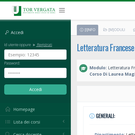
[I]NFO
[M]ODULI
Accedi
Letteratura Francese
Id utente oppure
Registrati
Password:
Modulo:
Letteratura F
Corso Di Laurea Magi
Homepage
GENERALI:
Lista dei corsi
Cerca docente
Dipartimento
: Lett