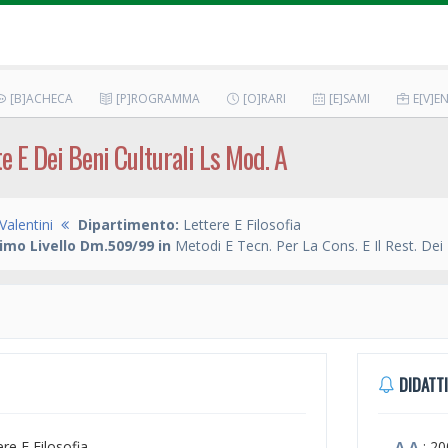
[B]ACHECA
[P]ROGRAMMA
[O]RARI
[E]SAMI
E[V]EN
e E Dei Beni Culturali Ls Mod. A
Valentini
Dipartimento:
Lettere E Filosofia
imo Livello Dm.509/99 in
Metodi E Tecn. Per La Cons. E Il Rest. Dei 
DIDATTI
ere E Filosofia
A.A.
: 2