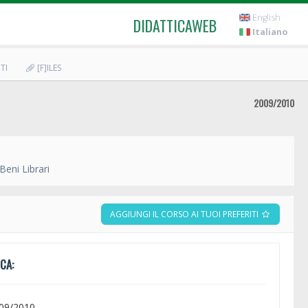
English
DIDATTICAWEB
Italiano
TI
[F]ILES
2009/2010
Beni Librari
AGGIUNGI IL CORSO AI TUOI PREFERITI
CA:
009/2010