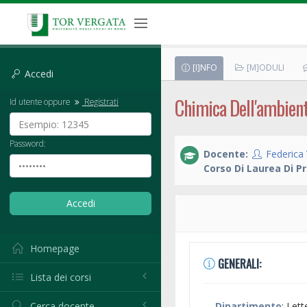
[I]NFO
[M]ODULI
Accedi
Chimica Dell'ambient
Id utente oppure
Registrati
Password:
Docente:
Federica 
Corso Di Laurea Di Pr
Homepage
GENERALI:
Lista dei corsi
Cerca docente
Dipartimento
: Lett