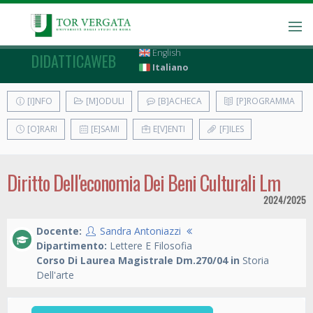
English
DIDATTICAWEB
Italiano
[I]NFO
[M]ODULI
[B]ACHECA
[P]ROGRAMMA
[O]RARI
[E]SAMI
E[V]ENTI
[F]ILES
Diritto Dell'economia Dei Beni Culturali Lm
2024/2025
Docente:
Sandra Antoniazzi
Dipartimento:
Lettere E Filosofia
Corso Di Laurea Magistrale Dm.270/04 in
Storia
Dell'arte