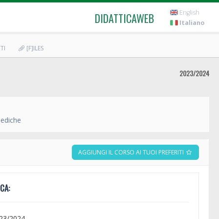
English
DIDATTICAWEB
Italiano
TI
[F]ILES
2023/2024
mediche
AGGIUNGI IL CORSO AI TUOI PREFERITI
CA:
023/2024