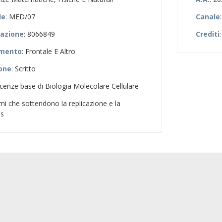
le
: MED/07
Canale
zazione
: 8066849
Crediti
:
amento
: Frontale E Altro
ione
: Scritto
cenze base di Biologia Molecolare Cellulare
mi che sottendono la replicazione e la
us