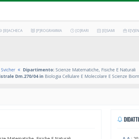
[B]ACHECA
[P]ROGRAMMA
[O]RARI
[E]SAMI
E[V]EN
 Svicher
Dipartimento:
Scienze Matematiche, Fisiche E Naturali
strale Dm.270/04 in
Biologia Cellulare E Molecolare E Scienze Bio
DIDATTI
enze Matematiche, Fisiche E Naturali
A.A.
: 2