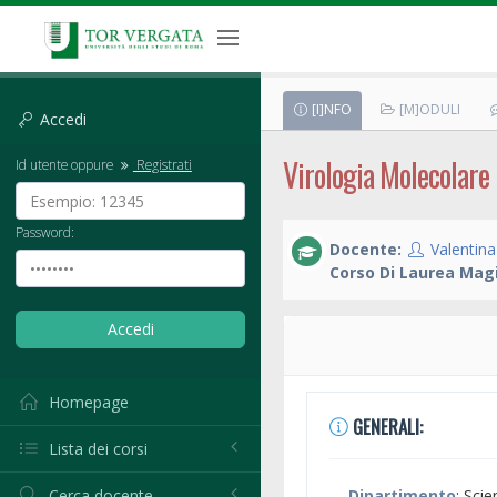
[I]NFO
[M]ODULI
Accedi
Virologia Molecolare
Id utente oppure
Registrati
Password:
Docente:
Valentina
Corso Di Laurea Magi
Homepage
GENERALI:
Lista dei corsi
Cerca docente
Dipartimento
: Sci