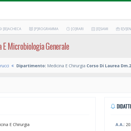
[B]ACHECA
[P]ROGRAMMA
[O]RARI
[E]SAMI
E[V]EN
a E Microbiologia Generale
rucci
Dipartimento:
Medicina E Chirurgia
Corso Di Laurea Dm.2
DIDATTI
icina E Chirurgia
A.A.
: 2