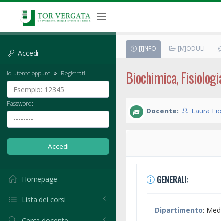
[I]NFO
[M]ODULI
Accedi
Biochimica, Fisiologi
Id utente oppure
Registrati
Password:
Docente:
Laura Fio
GENERALI:
Homepage
Lista dei corsi
Dipartimento
: Med
Cerca docente