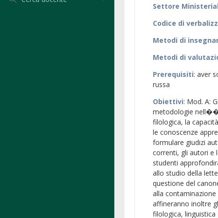
Settore Ministeria
Codice di verbaliz
Metodi di insegn
Metodi di valutaz
Prerequisiti
: aver 
russa
Obiettivi
: Mod. A: 
metodologie nell��ana
filologica, la capaci
le conoscenze apprese
formulare giudizi au
correnti, gli autori e
studenti approfondira
allo studio della le
questione del canone
alla contaminazione d
affineranno inoltre g
filologica, linguistic