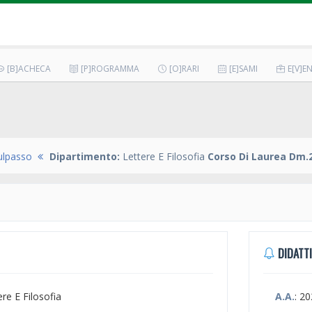
[B]ACHECA
[P]ROGRAMMA
[O]RARI
[E]SAMI
E[V]EN
ulpasso
Dipartimento:
Lettere E Filosofia
Corso Di Laurea Dm.2
DIDATTI
ere E Filosofia
A.A.
: 2