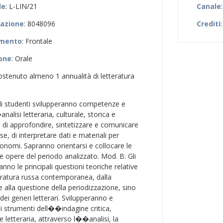
le
: L-LIN/21
Canale
zazione
: 8048096
Crediti
amento
: Frontale
ione
: Orale
sostenuto almeno 1 annualità di letteratura
Gli studenti svilupperanno competenze e
lisi letteraria, culturale, storica e
tà di approfondire, sintetizzare e comunicare
, di interpretare dati e materiali per
tonomi. Sapranno orientarsi e collocare le
 le opere del periodo analizzato. Mod. B: Gli
nno le principali questioni teoriche relative
tteratura russa contemporanea, dalla
 alla questione della periodizzazione, sino
ei generi letterari. Svilupperanno e
li strumenti dell��indagine critica,
a e letteraria, attraverso l��analisi, la