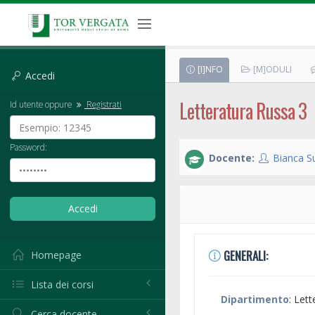
[I]NFO
[M]ODULI
Accedi
Letteratura Russa 3
Id utente oppure
Registrati
Password:
Docente:
Bianca S
GENERALI:
Homepage
Lista dei corsi
Dipartimento
: Lett
Cerca docente