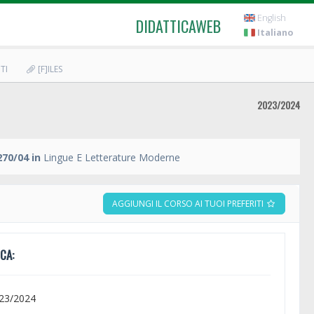
English
DIDATTICAWEB
Italiano
TI
[F]ILES
2023/2024
70/04 in
Lingue E Letterature Moderne
AGGIUNGI IL CORSO AI TUOI PREFERITI
CA:
023/2024