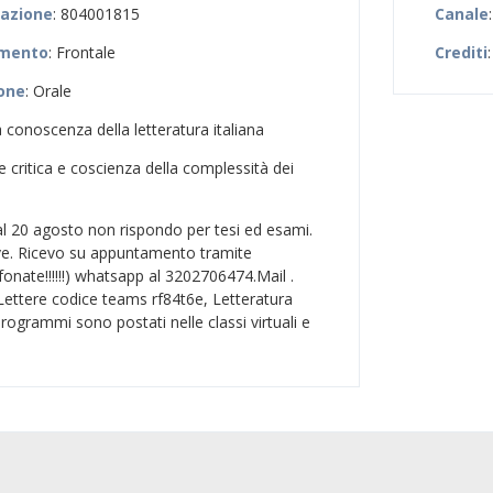
zazione
: 804001815
Canale
amento
: Frontale
Crediti
ione
: Orale
a conoscenza della letteratura italiana
ne critica e coscienza della complessità dei
 al 20 agosto non rispondo per tesi ed esami.
ve. Ricevo su appuntamento tramite
onate!!!!!!) whatsapp al 3202706474.Mail .
 Lettere codice teams rf84t6e, Letteratura
programmi sono postati nelle classi virtuali e