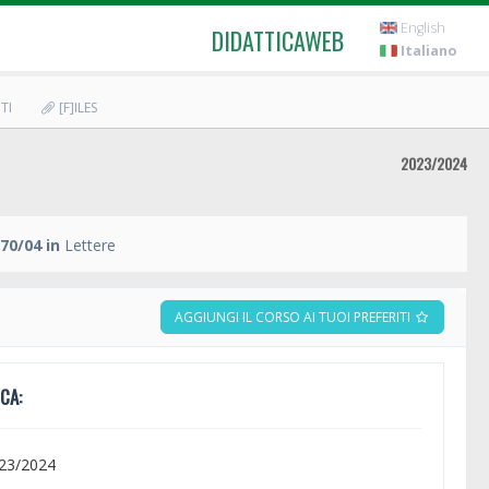
English
DIDATTICAWEB
Italiano
TI
[F]ILES
2023/2024
70/04 in
Lettere
AGGIUNGI IL CORSO AI TUOI PREFERITI
CA:
023/2024