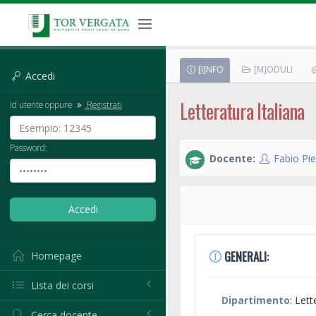
[I]NFO
[M]ODULI
Accedi
Letteratura Italiana
Id utente oppure
Registrati
Password:
Docente:
Fabio Pie
GENERALI:
Homepage
Lista dei corsi
Dipartimento
: Lett
Cerca docente