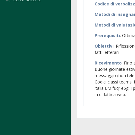
Codice di verbaliz
Metodi di insegn
Metodi di valutaz
Prerequisiti
: Ottim
Obiettivi
: Riflessio
fatti letterari
Ricevimento
: Fino
Buone giornate esti
messaggio (non telef
Codici classi teams:
italia LM fuq1e6g. I 
in didattica web.