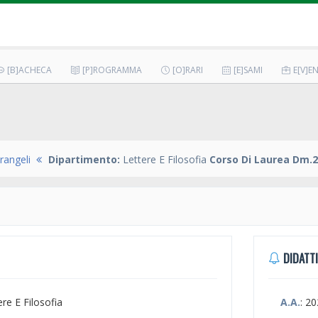
[B]ACHECA
[P]ROGRAMMA
[O]RARI
[E]SAMI
E[V]EN
rangeli
Dipartimento:
Lettere E Filosofia
Corso Di Laurea Dm.2
DIDATTI
ere E Filosofia
A.A.
: 2