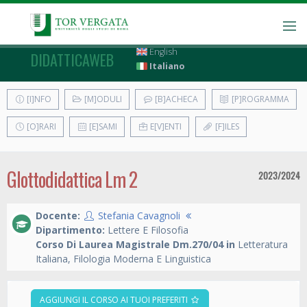
English
DIDATTICAWEB
Italiano
[I]NFO
[M]ODULI
[B]ACHECA
[P]ROGRAMMA
[O]RARI
[E]SAMI
E[V]ENTI
[F]ILES
Glottodidattica Lm 2
2023/2024
Docente:
Stefania Cavagnoli
Dipartimento:
Lettere E Filosofia
Corso Di Laurea Magistrale Dm.270/04 in
Letteratura
Italiana, Filologia Moderna E Linguistica
AGGIUNGI IL CORSO AI TUOI PREFERITI