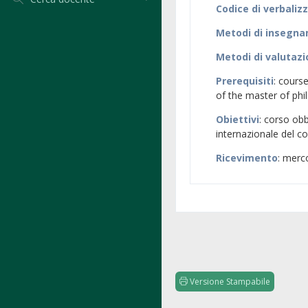
Codice di verbaliz
Metodi di insegn
Metodi di valutaz
Prerequisiti
: course
of the master of ph
Obiettivi
: corso obb
internazionale del co
Ricevimento
: merc
Versione Stampabile