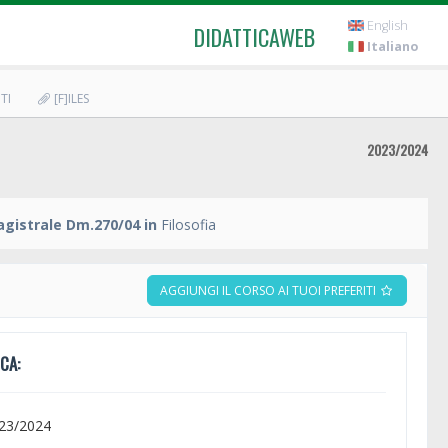
English
DIDATTICAWEB
Italiano
TI
[F]ILES
2023/2024
agistrale Dm.270/04 in
Filosofia
AGGIUNGI IL CORSO AI TUOI PREFERITI
CA:
023/2024