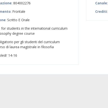
zazione
: 804002276
Canale
amento
: Frontale
Crediti
ione
: Scritto E Orale
 for students in the international curriculum
ilosophy degree course
ligatorio per gli studenti del curriculum
rso di laurea magistrale in filosofia
oledi' 14-16