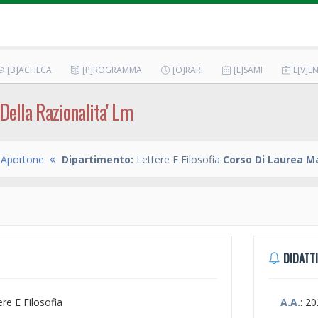
[B]ACHECA
[P]ROGRAMMA
[O]RARI
[E]SAMI
E[V]EN
Della Razionalita' Lm
 Aportone
Dipartimento:
Lettere E Filosofia
Corso Di Laurea M
DIDATTI
ere E Filosofia
A.A.
: 2