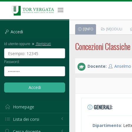
[I]NFO
[M]ODULI
Accedi
Concezioni Classiche 
Id utente oppure
Registrati
Password:
Docente:
Anselmo
GENERALI:
Homepage
Lista dei corsi
Dipartimento
: Lett
Cerca docente