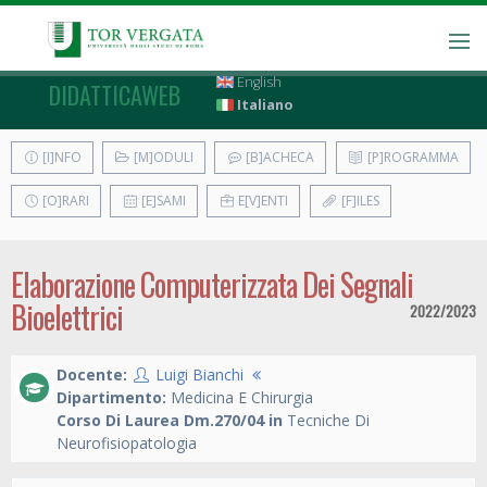
English
DIDATTICAWEB
Italiano
[I]NFO
[M]ODULI
[B]ACHECA
[P]ROGRAMMA
[O]RARI
[E]SAMI
E[V]ENTI
[F]ILES
Elaborazione Computerizzata Dei Segnali
Bioelettrici
2022/2023
Docente:
Luigi Bianchi
Dipartimento:
Medicina E Chirurgia
Corso Di Laurea Dm.270/04 in
Tecniche Di
Neurofisiopatologia