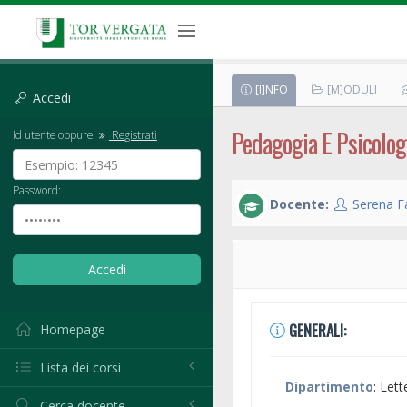
[I]NFO
[M]ODULI
Accedi
Pedagogia E Psicolog
Id utente oppure
Registrati
Password:
Docente:
Serena F
GENERALI:
Homepage
Lista dei corsi
Dipartimento
: Lett
Cerca docente