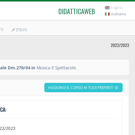
English
DIDATTICAWEB
Italiano
TI
[F]ILES
2022/2023
ale Dm.270/04 in
Musica E Spettacolo
AGGIUNGI IL CORSO AI TUOI PREFERITI
CA:
022/2023