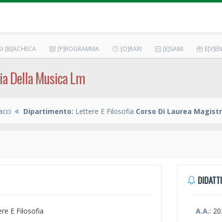
[B]ACHECA
[P]ROGRAMMA
[O]RARI
[E]SAMI
E[V]EN
ia Della Musica Lm
acci
Dipartimento:
Lettere E Filosofia
Corso Di Laurea Magistr
DIDATTI
ere E Filosofia
A.A.
: 2