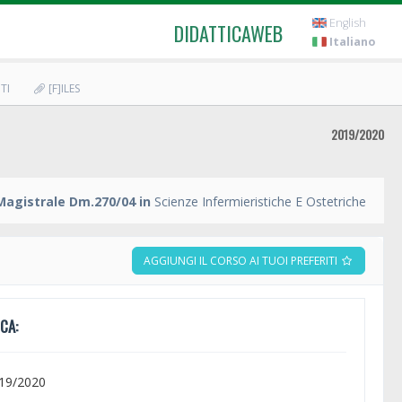
English
DIDATTICAWEB
Italiano
TI
[F]ILES
2019/2020
Magistrale Dm.270/04 in
Scienze Infermieristiche E Ostetriche
AGGIUNGI IL CORSO AI TUOI PREFERITI
CA:
019/2020