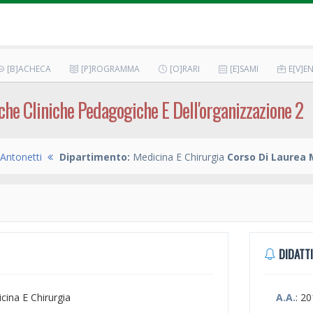
[B]ACHECA
[P]ROGRAMMA
[O]RARI
[E]SAMI
E[V]EN
che Cliniche Pedagogiche E Dell'organizzazione 2
Antonetti
Dipartimento:
Medicina E Chirurgia
Corso Di Laurea 
DIDATTI
icina E Chirurgia
A.A.
: 2