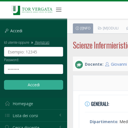
[I]NFO
[M]ODULI
Accedi
Scienze Infermieristi
Id utente oppure
Registrati
Password:
Docente:
Giovanni 
GENERALI:
Homepage
Lista dei corsi
Dipartimento
: Med
Cerca docente