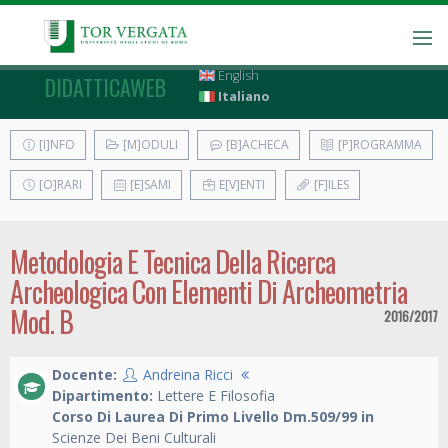
English
DIDATTICAWEB
Italiano
[I]NFO
[M]ODULI
[B]ACHECA
[P]ROGRAMMA
[O]RARI
[E]SAMI
E[V]ENTI
[F]ILES
Metodologia E Tecnica Della Ricerca
Archeologica Con Elementi Di Archeometria
Mod. B
2016/2017
Docente:
Andreina Ricci
Dipartimento:
Lettere E Filosofia
Corso Di Laurea Di Primo Livello Dm.509/99 in
Scienze Dei Beni Culturali